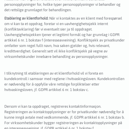
personopplysninger for, hvilke typer personopplysninger vi behandler og
det rettslige grunnlaget for behandlingen.
Etablering av klientforhold:
Når vi kontaktes av en klient med forespørsel
om vi kan ta et oppdrag, foretar vi en uavhengighetssjekk internt
(konfliktavklaring) før vi eventuelt sier ja til oppdraget.
Uavhengighetssjekken tjener et legitimt formål og har grunnlag i GDPR
artikkel 6 nr. 1 bokstav f (interesseavveining). Konfliktsjekk av privatkunder
omfatter som regel fullt navn, hva saken gjelder og, hvis relevant,
kredittverdighet. Generelt sett vil ikke konfliktsjekk på vegne av
virksomhetskunder innebære behandling av personopplysninger.
I tilknytning til etableringen av et klientforhold vil vi foreta en
kundekontroll i samsvar med reglene i hvitvaskingsloven. Kundekontrollen
er nødvendig for å oppfylle våre rettslige forpliktelser etter
hvitvaskingsloven, jf. GDPR artikkel 6 nr. 1 bokstav c.
Dersom vi kan ta oppdraget, registreres kontaktinformasjon.
Registreringen av kontaktopplysninger er for privatkunder nødvendig for å
kunne inngå avtale med vedkommende, jf. GDPR artikkel 6 nr. 1 bokstav b.
For virkssomhetskunder bygger registreringen av kontaktopplysninger på
en interesseavveining, jf. GDPR artikkel 6 nr. 1 bokstav f.