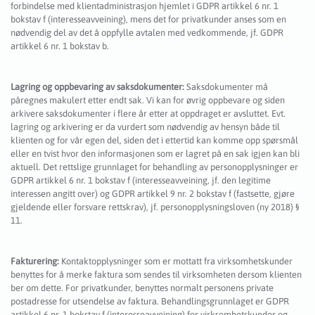
forbindelse med klientadministrasjon hjemlet i GDPR artikkel 6 nr. 1
bokstav f (interesseavveining), mens det for privatkunder anses som en
nødvendig del av det å oppfylle avtalen med vedkommende, jf. GDPR
artikkel 6 nr. 1 bokstav b.
Lagring og oppbevaring av saksdokumenter:
Saksdokumenter må
påregnes makulert etter endt sak. Vi kan for øvrig oppbevare og siden
arkivere saksdokumenter i flere år etter at oppdraget er avsluttet. Evt.
lagring og arkivering er da vurdert som nødvendig av hensyn både til
klienten og for vår egen del, siden det i ettertid kan komme opp spørsmål
eller en tvist hvor den informasjonen som er lagret på en sak igjen kan bli
aktuell. Det rettslige grunnlaget for behandling av personopplysninger er
GDPR artikkel 6 nr. 1 bokstav f (interesseavveining, jf. den legitime
interessen angitt over) og GDPR artikkel 9 nr. 2 bokstav f (fastsette, gjøre
gjeldende eller forsvare rettskrav), jf. personopplysningsloven (ny 2018) §
11.
Fakturering:
Kontaktopplysninger som er mottatt fra virksomhetskunder
benyttes for å merke faktura som sendes til virksomheten dersom klienten
ber om dette. For privatkunder, benyttes normalt personens private
postadresse for utsendelse av faktura. Behandlingsgrunnlaget er GDPR
artikkel 6 nr. 1 bokstav f (interesseavveining) for virksomhetskunder og