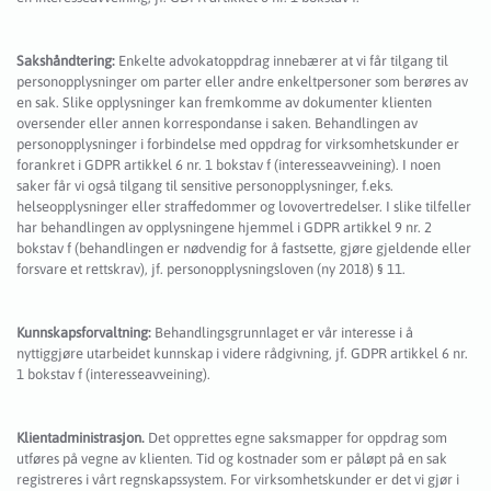
Sakshåndtering:
Enkelte advokatoppdrag innebærer at vi får tilgang til
personopplysninger om parter eller andre enkeltpersoner som berøres av
en sak. Slike opplysninger kan fremkomme av dokumenter klienten
oversender eller annen korrespondanse i saken. Behandlingen av
personopplysninger i forbindelse med oppdrag for virksomhetskunder er
forankret i GDPR artikkel 6 nr. 1 bokstav f (interesseavveining). I noen
saker får vi også tilgang til sensitive personopplysninger, f.eks.
helseopplysninger eller straffedommer og lovovertredelser. I slike tilfeller
har behandlingen av opplysningene hjemmel i GDPR artikkel 9 nr. 2
bokstav f (behandlingen er nødvendig for å fastsette, gjøre gjeldende eller
forsvare et rettskrav), jf. personopplysningsloven (ny 2018) § 11.
Kunnskapsforvaltning:
Behandlingsgrunnlaget er vår interesse i å
nyttiggjøre utarbeidet kunnskap i videre rådgivning, jf. GDPR artikkel 6 nr.
1 bokstav f (interesseavveining).
Klientadministrasjon.
Det opprettes egne saksmapper for oppdrag som
utføres på vegne av klienten. Tid og kostnader som er påløpt på en sak
registreres i vårt regnskapssystem. For virksomhetskunder er det vi gjør i