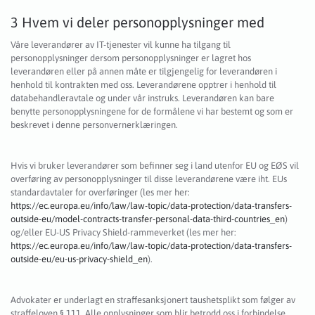
3 Hvem vi deler personopplysninger med
Våre leverandører av IT-tjenester vil kunne ha tilgang til
personopplysninger dersom personopplysninger er lagret hos
leverandøren eller på annen måte er tilgjengelig for leverandøren i
henhold til kontrakten med oss. Leverandørene opptrer i henhold til
databehandleravtale og under vår instruks. Leverandøren kan bare
benytte personopplysningene for de formålene vi har bestemt og som er
beskrevet i denne personvernerklæringen.
Hvis vi bruker leverandører som befinner seg i land utenfor EU og EØS vil
overføring av personopplysninger til disse leverandørene være iht. EUs
standardavtaler for overføringer (les mer her:
https://ec.europa.eu/info/law/law-topic/data-protection/data-transfers-
outside-eu/model-contracts-transfer-personal-data-third-countries_en
)
og/eller EU-US Privacy Shield-rammeverket (les mer her:
https://ec.europa.eu/info/law/law-topic/data-protection/data-transfers-
outside-eu/eu-us-privacy-shield_en
).
Advokater er underlagt en straffesanksjonert taushetsplikt som følger av
straffeloven § 111. Alle opplysninger som blir betrodd oss i forbindelse