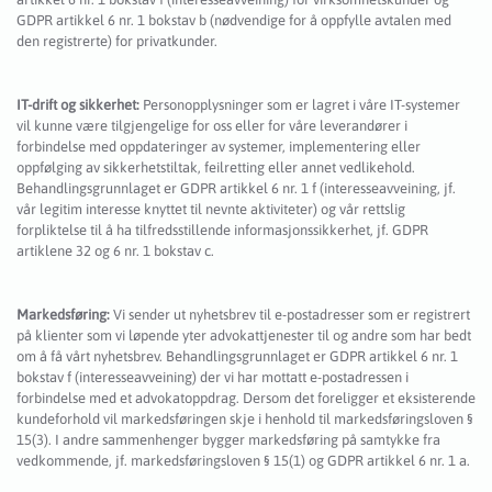
GDPR artikkel 6 nr. 1 bokstav b (nødvendige for å oppfylle avtalen med
den registrerte) for privatkunder.
IT-drift og sikkerhet:
Personopplysninger som er lagret i våre IT-systemer
vil kunne være tilgjengelige for oss eller for våre leverandører i
forbindelse med oppdateringer av systemer, implementering eller
oppfølging av sikkerhetstiltak, feilretting eller annet vedlikehold.
Behandlingsgrunnlaget er GDPR artikkel 6 nr. 1 f (interesseavveining, jf.
vår legitim interesse knyttet til nevnte aktiviteter) og vår rettslig
forpliktelse til å ha tilfredsstillende informasjonssikkerhet, jf. GDPR
artiklene 32 og 6 nr. 1 bokstav c.
Markedsføring:
Vi sender ut nyhetsbrev til e-postadresser som er registrert
på klienter som vi løpende yter advokattjenester til og andre som har bedt
om å få vårt nyhetsbrev. Behandlingsgrunnlaget er GDPR artikkel 6 nr. 1
bokstav f (interesseavveining) der vi har mottatt e-postadressen i
forbindelse med et advokatoppdrag. Dersom det foreligger et eksisterende
kundeforhold vil markedsføringen skje i henhold til markedsføringsloven §
15(3). I andre sammenhenger bygger markedsføring på samtykke fra
vedkommende, jf. markedsføringsloven § 15(1) og GDPR artikkel 6 nr. 1 a.