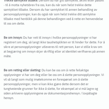
Trekke samtykke tilbake:
Dersom du har gitt samtykke, aktivt eller passivt
- til å motta nyhetsbrev fra oss, kan du når som helst trekke dette
samtykket tilbake. Dersom du har samtykket til annen behandling av
personopplysninger, kan du også når som helst trekke ditt samtykke
tilbake med henblikk på denne behandlingen ved å rette en henvendelse
til oss om dette.
Be om innsyn:
Du har rett til innsyn i hvilke personopplysninger vi har
registrert om deg, så langt ikke taushetsplikten er til hinder for dette. For å
sikre at personopplysninger utleveres til rett person, kan vi stille krav om
at begjæring om innsyn skjer skriftlig eller at identitet verifiseres på annen
måte.
Be om retting eller sletting:
Du kan be oss om å rette feilaktige
opplysninger vi har om deg eller be oss om å slette personopplysninger. Vi
vil så langt som mulig imøtekomme en forespørsel om å slette
personopplysninger, men vi kan ikke gjøre dette dersom det er
tungtveiende grunner for ikke å slette, for eksempel at vi må lagre og
siden arkivere opplysningene av dokumentasjonshensyn / lovpålagte
hensyn.